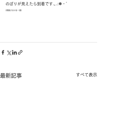
のぼりが見えたら到着です
.｡.:✽・ﾟ
(朝焼けのｴﾓを一滴)
すべて表示
最新記事